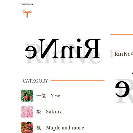
Rin
CATEGORY
一位 Yew
桜 Sakura
楓 Maple and more