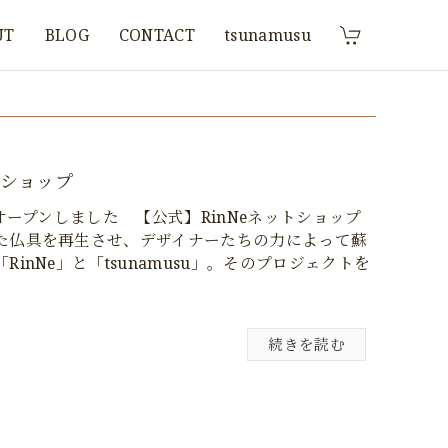
UT
BLOG
CONTACT
tsunamusu
トショップ
がオープンしました 【公式】RinNeネットショップ
た仏具を再生させ、デザイナーたちの力によって蘇
inNe」と「tsunamusu」。そのプロジェクトを
続きを読む