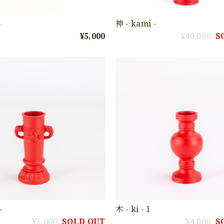
-
神 - kami -
¥5,000
¥40,000
S
-
木 - ki -１
¥5,000
SOLD OUT
¥4,000
S