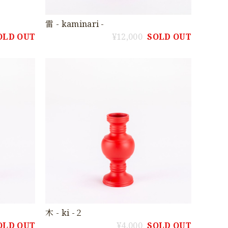
雷 - kaminari -
OLD OUT
¥12,000
SOLD OUT
木 - ki -２
OLD OUT
¥4,000
SOLD OUT