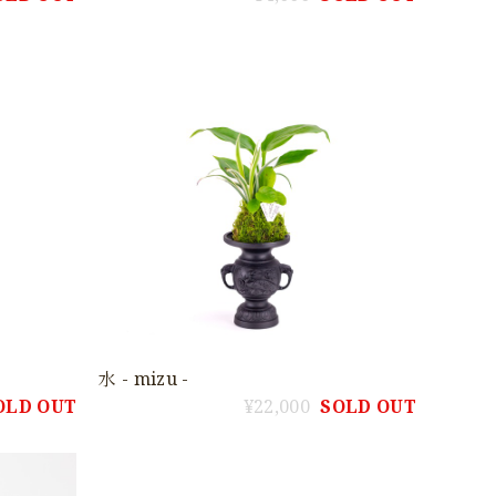
水 - mizu -
OLD OUT
¥22,000
SOLD OUT