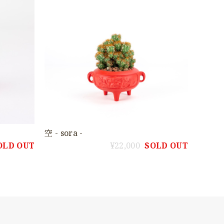
空 - sora -
OLD OUT
¥22,000
SOLD OUT