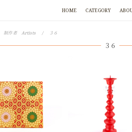
HOME
CATEGORY
ABO
制作者 Artists
３６
３６