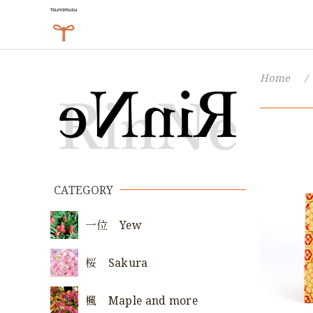
Home
CATEGORY
一位 Yew
桜 Sakura
楓 Maple and more