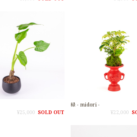
緑 - midori -
¥25,000
SOLD OUT
¥22,000
S