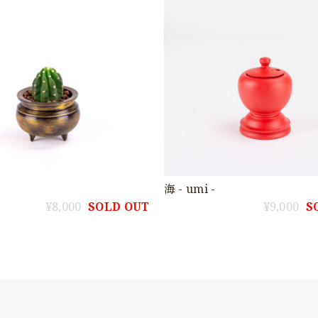
海 - umi -
¥8,000
SOLD OUT
¥9,000
S