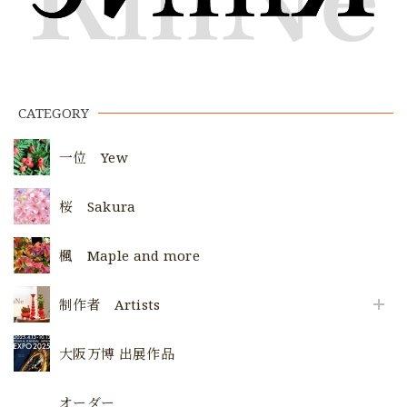
CATEGORY
一位 Yew
桜 Sakura
楓 Maple and more
制作者 Artists
大阪万博 出展作品
オーダー