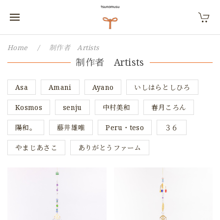
Home
制作者 Artists
制作者 Artists
Asa
Amani
Ayano
いしはらとしひろ
Kosmos
senju
中村美和
春月ころん
陽和。
藤井雄唯
Peru・teso
３６
やまじあさこ
ありがとうファーム