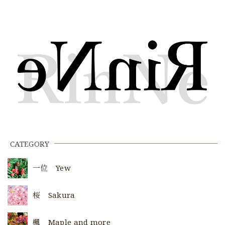
CATEGORY
一位 Yew
桜 Sakura
楓 Maple and more