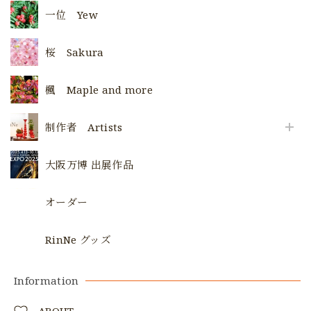
一位 Yew
桜 Sakura
楓 Maple and more
制作者 Artists
大阪万博 出展作品
オーダー
RinNe グッズ
Information