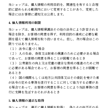
当ショップは、個人情報の利用目的を、関連性を有すると合理
的に認められる範囲内において変更することがあり、変更した
場合にはお客様に通知又は公表します。
4. 個人情報利用の制限
当ショップは、個人情報保護法その他の法令により許容される
場合を除き、お客様の同意を得ず、利用目的の達成に必要な範
囲を超えて個人情報を取り扱いません。但し、次の場合はこの
限りではありません。
（１） 法令に基づく場合
（２） 人の生命、身体又は財産の保護のために必要がある場合
であって、お客様の同意を得ることが困難であるとき
（３） 公衆衛生の向上又は児童の健全な育成の推進のために特
に必要がある場合であって、お客様の同意を得ることが困難で
あるとき
（４） 国の機関もしくは地方公共団体又はその委託を受けた者
が法令の定める事務を遂行することに対して協力する必要があ
る場合であって、お客様の同意を得ることにより当該事務の遂
行に支障を及ぼすおそれがあるとき
5. 個人情報の適正な取得
当ショップは、適正に個人情報を取得し、偽りその他不正の手