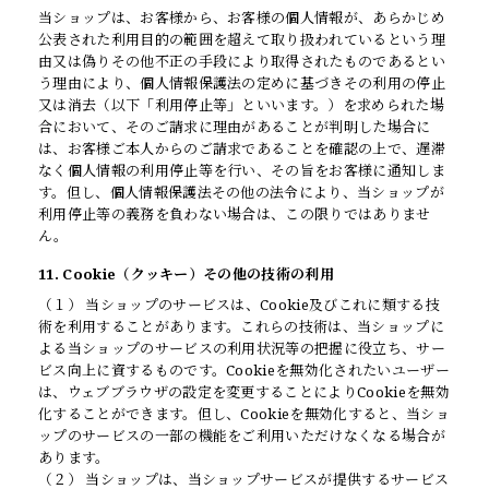
当ショップは、お客様から、お客様の個人情報が、あらかじめ
公表された利用目的の範囲を超えて取り扱われているという理
由又は偽りその他不正の手段により取得されたものであるとい
う理由により、個人情報保護法の定めに基づきその利用の停止
又は消去（以下「利用停止等」といいます。）を求められた場
合において、そのご請求に理由があることが判明した場合に
は、お客様ご本人からのご請求であることを確認の上で、遅滞
なく個人情報の利用停止等を行い、その旨をお客様に通知しま
す。但し、個人情報保護法その他の法令により、当ショップが
利用停止等の義務を負わない場合は、この限りではありませ
ん。
11. Cookie（クッキー）その他の技術の利用
（１） 当ショップのサービスは、Cookie及びこれに類する技
術を利用することがあります。これらの技術は、当ショップに
よる当ショップのサービスの利用状況等の把握に役立ち、サー
ビス向上に資するものです。Cookieを無効化されたいユーザー
は、ウェブブラウザの設定を変更することによりCookieを無効
化することができます。但し、Cookieを無効化すると、当ショ
ップのサービスの一部の機能をご利用いただけなくなる場合が
あります。
（２） 当ショップは、当ショップサービスが提供するサービス