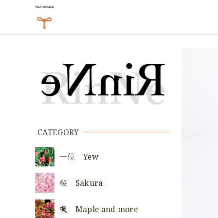
CATEGORY
一位 Yew
桜 Sakura
楓 Maple and more